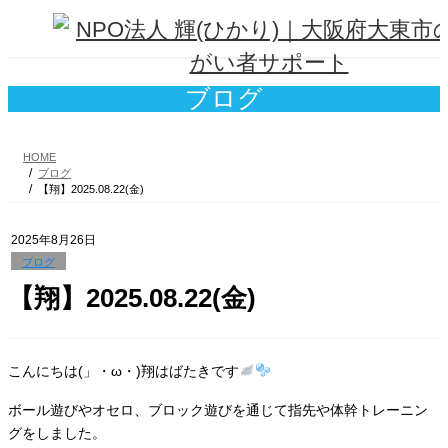
コ
ナ
ン
ビ
テ
ゲ
ン
ー
ツ
シ
ブログ
へ
ョ
ス
ン
キ
に
HOME
ッ
移
ブログ
プ
動
【翔】2025.08.22(金)
2025年8月26日
ブログ
【翔】2025.08.22(金)
こんにちは(」・ω・)翔はばたきです
ボール遊びやオセロ、ブロック遊びを通じて指先や体幹トレーニン
グをしました。