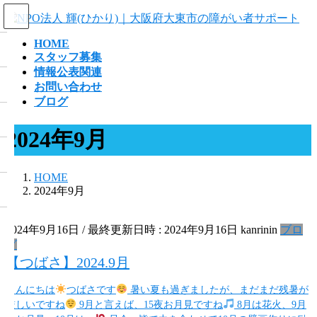
コ
ナ
ン
ビ
HOME
テ
ゲ
スタッフ募集
ン
ー
情報公表関連
ツ
シ
お問い合わせ
へ
ョ
ブログ
ス
ン
キ
に
2024年9月
ッ
移
プ
動
HOME
2024年9月
2024年9月16日
/ 最終更新日時 :
2024年9月16日
kanrinin
ブロ
グ
【つばさ】2024.9月
こんにちは
つばさです
暑い夏も過ぎましたが、まだまだ残暑が
厳しいですね
9月と言えば、15夜お月見ですね
8月は花火、9月