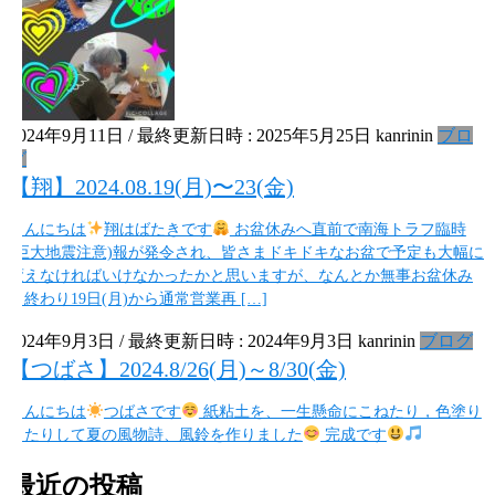
2024年9月11日
/ 最終更新日時 :
2025年5月25日
kanrinin
ブロ
グ
【翔】2024.08.19(月)〜23(金)
こんにちは
翔はばたきです
お盆休みへ直前で南海トラフ臨時
(巨大地震注意)報が発令され、皆さまドキドキなお盆で予定も大幅に
変えなければいけなかったかと思いますが、なんとか無事お盆休み
も終わり19日(月)から通常営業再 […]
2024年9月3日
/ 最終更新日時 :
2024年9月3日
kanrinin
ブログ
【つばさ】2024.8/26(月)～8/30(金)
こんにちは
つばさです
紙粘土を、一生懸命にこねたり，色塗り
したりして夏の風物詩、風鈴を作りました
完成です
最近の投稿