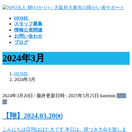
コ
ナ
ン
ビ
HOME
テ
ゲ
スタッフ募集
ン
ー
情報公表関連
ツ
シ
お問い合わせ
へ
ョ
ブログ
ス
ン
キ
に
2024年3月
ッ
移
プ
動
HOME
2024年3月
2024年3月20日
/ 最終更新日時 :
2025年5月25日
kanrinin
ブロ
グ
【翔】2024.03.20㈬
こんにちは😊翔はばたきです 本日は、餅つき大会を致しま