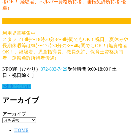
者OK！ 経験者、ヘルパー資格所持者、運転免許所持者 優
遇）
放課後等デイサービス
翔（はばたき）
利用児童募集中！
スタッフ13時〜18時30分3〜4時間でもOK！祝日、夏休みや
長期休暇等は9時〜17時30分の3〜4時間でもOK！(無資格者
OK！、経験者、児童指導員、教員免許、保育士資格所持
者、運転免許所持者優遇)
NPO輝（ひかり）
072-803-7429
受付時間 9:00-18:00 [ 土・
日・祝日除く ]
お問い合わせ
アーカイブ
アーカイブ
HOME