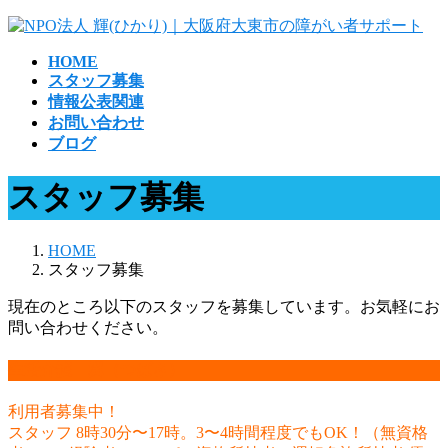
コ
ナ
ン
ビ
HOME
テ
ゲ
スタッフ募集
ン
ー
情報公表関連
ツ
シ
お問い合わせ
へ
ョ
ブログ
ス
ン
キ
に
スタッフ募集
ッ
移
プ
動
HOME
スタッフ募集
現在のところ以下のスタッフを募集しています。お気軽にお
問い合わせください。
生活介護
翼（つばさ）
利用者募集中！
スタッフ 8時30分〜17時。3〜4時間程度でもOK！（無資格