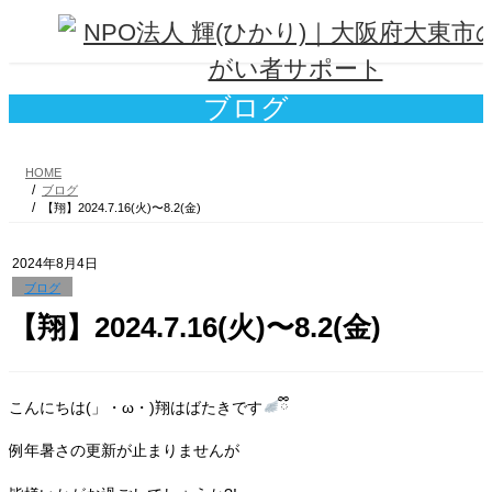
コ
ナ
ン
ビ
テ
ゲ
ン
ー
ツ
シ
ブログ
へ
ョ
ス
ン
キ
に
HOME
ッ
移
ブログ
プ
動
【翔】2024.7.16(火)〜8.2(金)
2024年8月4日
ブログ
【翔】2024.7.16(火)〜8.2(金)
こんにちは(」・ω・)翔はばたきです
ྀི
例年暑さの更新が止まりませんが