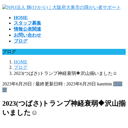
コ
ナ
ン
ビ
HOME
テ
ゲ
スタッフ募集
ン
ー
情報公表関連
ツ
シ
お問い合わせ
へ
ョ
ブログ
ス
ン
キ
に
ブログ
ッ
移
プ
動
HOME
ブログ
2023(つばさ)トランプ神経衰弱🔶沢山揃いました☺️
2023年6月29日
/ 最終更新日時 :
2023年6月29日
kanrinin
ブロ
グ
2023(つばさ)トランプ神経衰弱🔶沢山揃
いました☺️