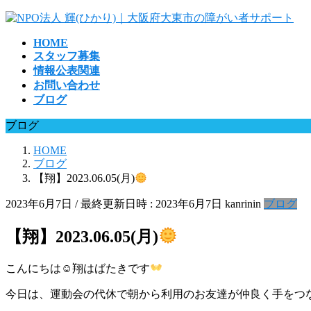
コ
ナ
ン
ビ
HOME
テ
ゲ
スタッフ募集
ン
ー
情報公表関連
ツ
シ
お問い合わせ
へ
ョ
ブログ
ス
ン
キ
に
ブログ
ッ
移
プ
動
HOME
ブログ
【翔】2023.06.05(月)
2023年6月7日
/ 最終更新日時 :
2023年6月7日
kanrinin
ブログ
【翔】2023.06.05(月)
こんにちは☺翔はばたきです
今日は、運動会の代休で朝から利用のお友達が仲良く手をつ