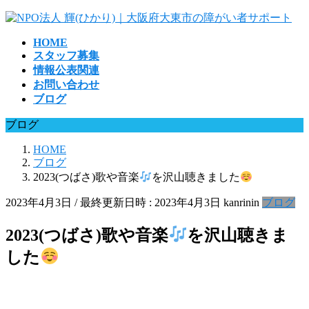
コ
ナ
ン
ビ
HOME
テ
ゲ
スタッフ募集
ン
ー
情報公表関連
ツ
シ
お問い合わせ
へ
ョ
ブログ
ス
ン
キ
に
ブログ
ッ
移
プ
動
HOME
ブログ
2023(つばさ)歌や音楽
を沢山聴きました
2023年4月3日
/ 最終更新日時 :
2023年4月3日
kanrinin
ブログ
2023(つばさ)歌や音楽
を沢山聴きま
した