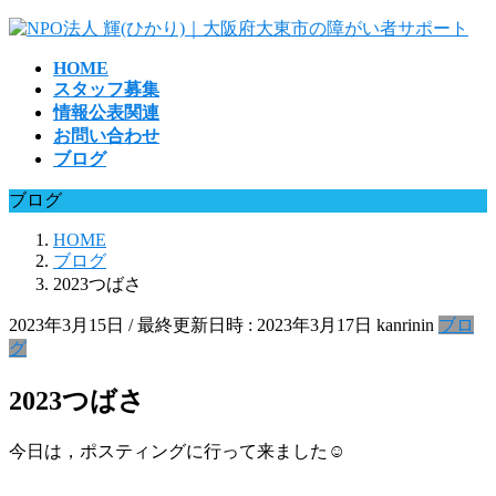
コ
ナ
ン
ビ
HOME
テ
ゲ
スタッフ募集
ン
ー
情報公表関連
ツ
シ
お問い合わせ
へ
ョ
ブログ
ス
ン
キ
に
ブログ
ッ
移
プ
動
HOME
ブログ
2023つばさ
2023年3月15日
/ 最終更新日時 :
2023年3月17日
kanrinin
ブロ
グ
2023つばさ
今日は，ポスティングに行って来ました☺️