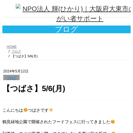
コ
ナ
ン
ビ
テ
ゲ
ン
ー
ツ
シ
ブログ
へ
ョ
ス
ン
キ
に
HOME
ッ
移
ブログ
プ
動
【つばさ】5/6(月)
2024年5月12日
ブログ
【つばさ】5/6(月)
こんにちは
つばさです
鶴見緑地公園で開催されたフードフェスに行ってきました