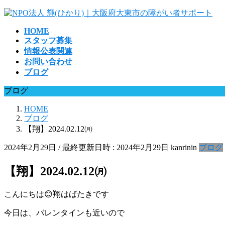
コ
ナ
ン
ビ
HOME
テ
ゲ
スタッフ募集
ン
ー
情報公表関連
ツ
シ
お問い合わせ
へ
ョ
ブログ
ス
ン
キ
に
ブログ
ッ
移
プ
動
HOME
ブログ
【翔】2024.02.12㈪
2024年2月29日
/ 最終更新日時 :
2024年2月29日
kanrinin
ブログ
【翔】2024.02.12㈪
こんにちは😊翔はばたきです
今日は、バレンタインも近いので